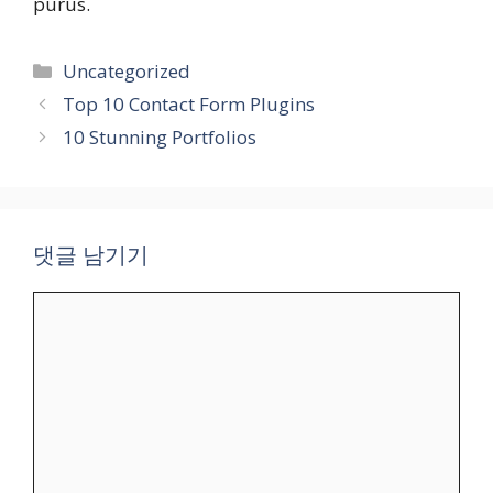
purus.
카
Uncategorized
테
Top 10 Contact Form Plugins
고
10 Stunning Portfolios
리
댓글 남기기
댓
글