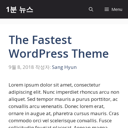
컨
1분 뉴스
Menu
텐
츠
로
건
The Fastest
너
뛰
WordPress Theme
기
9월 8, 2018
작성자:
Sang Hyun
Lorem ipsum dolor sit amet, consectetur
adipiscing elit. Nunc imperdiet rhoncus arcu non
aliquet. Sed tempor mauris a purus porttitor, ac
convallis arcu venenatis. Donec lorem erat,
ornare in augue at, pharetra cursus mauris. Cras
commodo orci vel scelerisque convallis. Fusce
sollicitudin feugiat placerat. Aenean magna