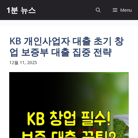
컨
1분 뉴스
Menu
텐
츠
로
건
KB 개인사업자 대출 초기 창
너
업 보증부 대출 집중 전략
뛰
기
12월 11, 2025