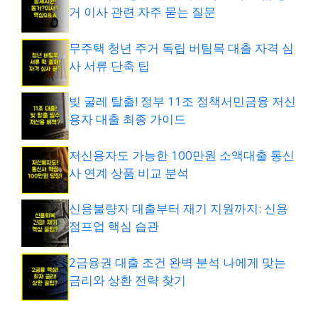
거 이사 관련 자주 묻는 질문
무주택 청년 주거 독립 버팀목 대출 자격 심
사 서류 단축 팁
빚 굴레 탈출! 정부 11조 정책서민금융 저신
용자 대출 최종 가이드
저신용자도 가능한 100만원 소액대출 통신
사 연계 상품 비교 분석
신용불량자 대출부터 재기 지원까지: 신용
점프업 핵심 습관
2금융권 대출 조건 완벽 분석 나에게 맞는
금리와 상환 전략 찾기