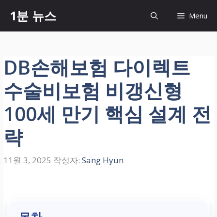
컨
1분 뉴스
Menu
텐
츠
로
건
DB손해보험 다이렉트
너
뛰
수술비보험 비갱신형
기
100세 만기 핵심 설계 전
략
11월 3, 2025
작성자:
Sang Hyun