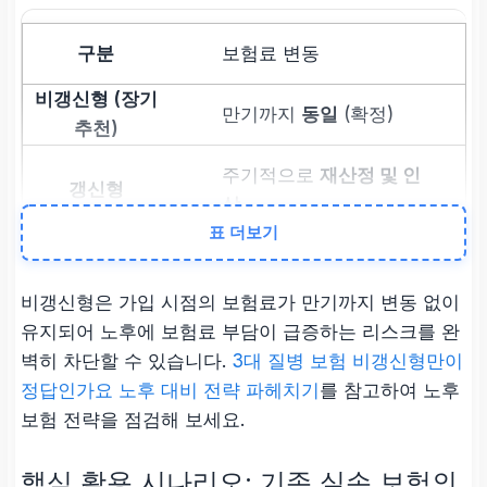
보험료 변동
만기까지
동일
(확정)
주기적으로
재산정 및 인
상
표 더보기
노후 안정성
비갱신형은 가입 시점의 보험료가 만기까지 변동 없이
유지되어 노후에 보험료 부담이 급증하는 리스크를 완
매우 높음
(노후 부담 차
벽히 차단할 수 있습니다.
3대 질병 보험 비갱신형만이
단)
정답인가요 노후 대비 전략 파헤치기
를 참고하여 노후
보험 전략을 점검해 보세요.
낮음 (고령 시 부담 가중)
핵심 활용 시나리오: 기존 실손 보험의