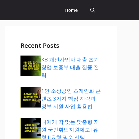
Home
Recent Posts
KB 개인사업자 대출 초기
창업 보증부 대출 집중 전
략
1인 소상공인 초개인화 콘
텐츠 3가지 핵심 전략과
정부 지원 사업 활용법
나에게 딱 맞는 맞춤형 지
원 국민취업지원제도 I유
형 II유형 필수 선택