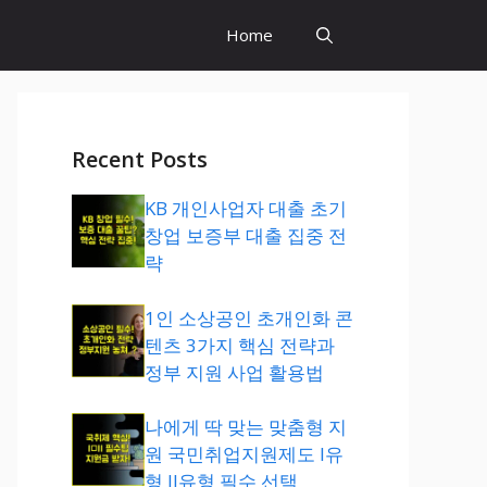
Home
Recent Posts
KB 개인사업자 대출 초기
창업 보증부 대출 집중 전
략
1인 소상공인 초개인화 콘
텐츠 3가지 핵심 전략과
정부 지원 사업 활용법
나에게 딱 맞는 맞춤형 지
원 국민취업지원제도 I유
형 II유형 필수 선택