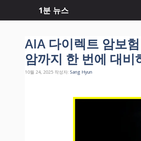
컨
1분 뉴스
텐
츠
로
건
AIA 다이렉트 암보험
너
뛰
암까지 한 번에 대비
기
10월 24, 2025
작성자:
Sang Hyun