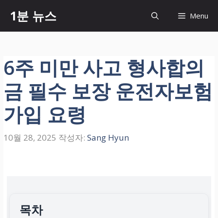
컨
1분 뉴스
Menu
텐
츠
로
건
6주 미만 사고 형사합의
너
뛰
금 필수 보장 운전자보험
기
가입 요령
10월 28, 2025
작성자:
Sang Hyun
목차