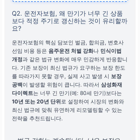
벌금
(대인/대물),
변호
사 선임 비용
,
교통사고
Q2. 운전자보험, 왜 만기가 너무 긴 상품
보다 적정 주기로 갱신하는 것이 유리할까
처리지원금
등
형사/행
요?
정적 비용
운전자보험의 핵심 담보인 벌금, 합의금, 변호사
선임 비용 등은
음주운전 처벌 강화
나
민식이법
개정
과 같은 법규 변화에 매우 민감하게 반응합니
다. 기존 보장이 최신 법규가 요구하는 보장 한도
를 따라가지 못할 경우, 실제 사고 발생 시
보장
공백
이 발생할 위험이 큽니다. 따라서
삼성화재
다이렉트
는 너무 긴 만기(예: 80세 만기)보다는
10년 또는 20년 단위
로 설정하여 시장의 변화와
최신 법규에 맞춰 유연하게 리모델링할 수 있는
전략을 추천드립니다.