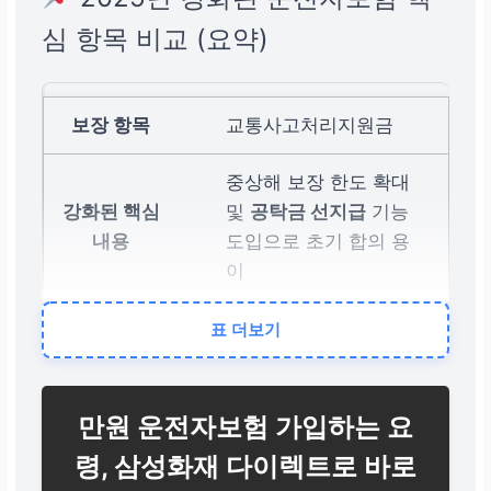
심 항목 비교 (요약)
교통사고처리지원금
중상해 보장 한도 확대
및
공탁금 선지급
기능
도입으로 초기 합의 용
이
법적 최대 한도인
2.5억
표 더보기
원(특약가입 시)
을 목표
로 설계하여 책임 범위
대비
만원 운전자보험 가입하는 요
령, 삼성화재 다이렉트로 바로
변호사선임비용