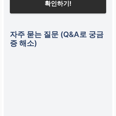
확인하기!
경찰 조사 단계
부터 즉
시 보장 시작으로 초기
법률 대응력 극대화
자주 묻는 질문 (Q&A로 궁금
가장 높은 보장 한도를
증 해소)
선택하여
법적 방어 비
용
에 대한 걱정 제거
운전자 벌금
대인(최대 3천만 원) 및
대물 벌금(최대 5백만
원) 한도 유지
개정된 법규를 반영한