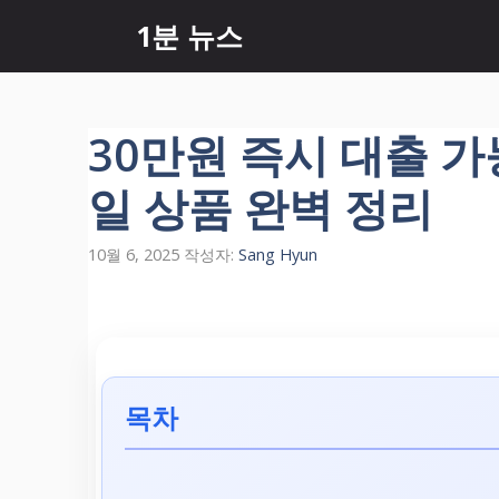
컨
1분 뉴스
텐
츠
로
건
30만원 즉시 대출 
너
뛰
일 상품 완벽 정리
기
10월 6, 2025
작성자:
Sang Hyun
목차