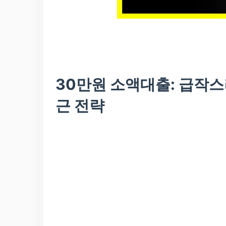
30만원 소액대출
: 급작스
근 전략