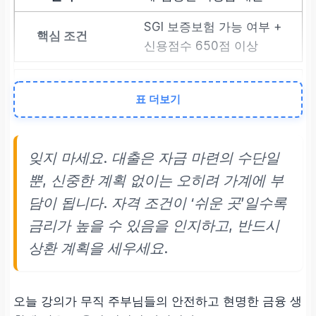
SGI 보증보험 가능 여부 +
신용점수 650점 이상
2순위
표 더보기
통신 등급 활용 대출 (소
액)
잊지 마세요. 대출은 자금 마련의 수단일
통신사 우량 등급 확보 (납
뿐, 신중한 계획 없이는 오히려 가계에 부
부 이력)
담이 됩니다. 자격 조건이 ‘쉬운 곳’일수록
금리가 높을 수 있음을 인지하고, 반드시
3순위
상환 계획을 세우세요.
제2금융권 주부론
배우자 소득 또는 주택 소
오늘 강의가 무직 주부님들의 안전하고 현명한 금융 생
유 등 유연한 심사 기준