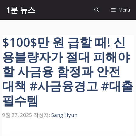
컨
1분 뉴스
Menu
텐
츠
로
건
$100$만 원 급할 때! 신
너
뛰
용불량자가 절대 피해야
기
할 사금융 함정과 안전
대책 #사금융경고 #대출
필수템
9월 27, 2025
작성자:
Sang Hyun