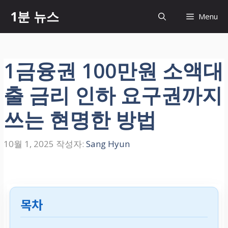
컨
1분 뉴스
Menu
텐
츠
로
건
1금융권 100만원 소액대
너
뛰
출 금리 인하 요구권까지
기
쓰는 현명한 방법
10월 1, 2025
작성자:
Sang Hyun
목차