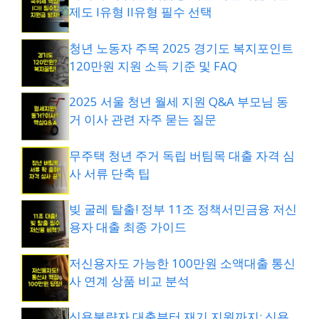
제도 I유형 II유형 필수 선택
청년 노동자 주목 2025 경기도 복지포인트
120만원 지원 소득 기준 및 FAQ
2025 서울 청년 월세 지원 Q&A 부모님 동
거 이사 관련 자주 묻는 질문
무주택 청년 주거 독립 버팀목 대출 자격 심
사 서류 단축 팁
빚 굴레 탈출! 정부 11조 정책서민금융 저신
용자 대출 최종 가이드
저신용자도 가능한 100만원 소액대출 통신
사 연계 상품 비교 분석
신용불량자 대출부터 재기 지원까지: 신용