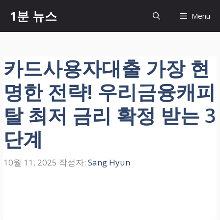
컨
1분 뉴스
Menu
텐
츠
로
건
카드사용자대출 가장 현
너
뛰
명한 전략! 우리금융캐피
기
탈 최저 금리 확정 받는 3
단계
10월 11, 2025
작성자:
Sang Hyun