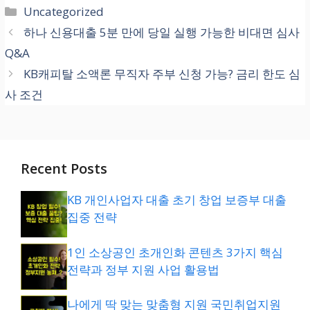
신청 채널
카
Uncategorized
테
하나 신용대출 5분 만에 당일 실행 가능한 비대면 심사
고
공식 온라인/모바일 앱 (2
Q&A
리
4시간 비대면)
KB캐피탈 소액론 무직자 주부 신청 가능? 금리 한도 심
사 조건
최대 한도
최대 1억 원 (개인별 심사
Recent Posts
결과에 따라 상이)
KB 개인사업자 대출 초기 창업 보증부 대출
집중 전략
1인 소상공인 초개인화 콘텐츠 3가지 핵심
전략과 정부 지원 사업 활용법
나에게 딱 맞는 맞춤형 지원 국민취업지원