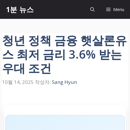
컨
1분 뉴스
Menu
텐
츠
로
건
청년 정책 금융 햇살론유
너
뛰
스 최저 금리 3.6% 받는
기
우대 조건
10월 14, 2025
작성자:
Sang Hyun