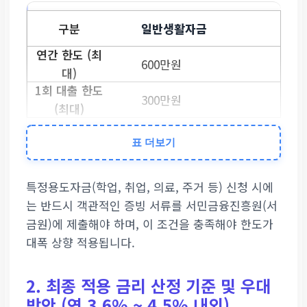
일반생활자금
600만원
300만원
특정용도자금
표 더보기
900만원
특정용도자금(학업, 취업, 의료, 주거 등) 신청 시에
는 반드시 객관적인 증빙 서류를 서민금융진흥원(서
900만원
금원)에 제출해야 하며, 이 조건을 충족해야 한도가
대폭 상향 적용됩니다.
2. 최종 적용 금리 산정 기준 및 우대
방안 (연 3.6% ~ 4.5% 내외)