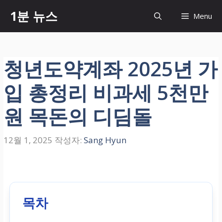
컨
1분 뉴스
Menu
텐
츠
로
건
청년도약계좌 2025년 가
너
뛰
입 총정리 비과세 5천만
기
원 목돈의 디딤돌
12월 1, 2025
작성자:
Sang Hyun
목차