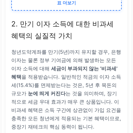
표 더보기
144만 원
2. 만기 이자 소득에 대한 비과세
4,800만 원 이하 (중소득
층)
혜택의 실질적 가치
납입액의 4.6%
청년도약계좌를 만기(5년)까지 유지할 경우, 은행
2.3만 원
이자는 물론 정부 기여금에 의해 발생하는 모든
이자 소득에 대해
세금이 부과되지 않는 ‘비과세’
138만 원
혜택
을 적용받습니다. 일반적인 적금의 이자 소득
세(15.4%)를 면제받는다는 것은, 5년 후 목돈의
6,000만 원 이하 (고소득
규모가
눈에 띄게 커진다
는 것을 의미하며, 장기
층)
적으로 세금 우대 효과가 매우 큰 상품입니다. 이
비과세 혜택은 소득 구간에 상관없이 가입 요건을
납입액의 3.7%
충족한 모든 청년에게 적용되는 기본 혜택이므로,
중장기 재테크의 핵심 동력이 됩니다.
2.2만 원