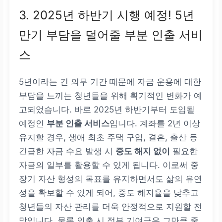
3. 2025년 하반기 시행 예정! 5년
132만 원
만기 부담을 덜어줄 부분 인출 서비
6,000만 원 초과 ~ 7,50
스
0만 원 이하
0% (미지급)
5년이라는 긴 의무 기간 때문에 자금 운용에 대한
부담을 느끼는 청년들을 위해 획기적인 변화가 예
0원
고되었습니다. 바로 2025년 하반기부터 도입될
예정인
부분 인출 서비스
입니다. 계좌를 2년 이상
유지할 경우, 생애 최초 주택 구입, 결혼, 출산 등
긴급한 자금 수요 발생 시
중도 해지 없이
필요한
자금의 일부를 활용할 수 있게 됩니다. 이로써 중
장기 자산 형성의 목표를 유지하면서도 삶의 유연
성을 확보할 수 있게 되어, 중도 해지율을 낮추고
청년들의 자산 관리를 더욱 안정적으로 지원할 전
망입니다. 물론 인출 시 정부 기여금은 그만큼 줄