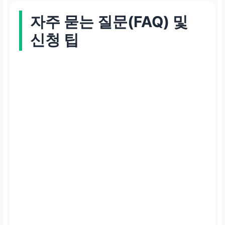
대출 한도
자주 묻는 질문(FAQ) 및
신청 팁
생계자금 기준 최대 2,0
00만 원 (유형별 상이)
비교적 낮은 한도 (소액
긴급자금 성격)