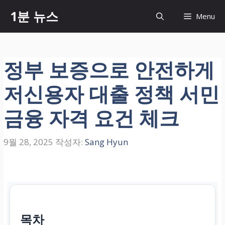
컨
1분 뉴스
Menu
텐
츠
로
건
정부 보증으로 안전하게
너
뛰
저신용자 대출 정책 서민
기
금융 자격 요건 체크
9월 28, 2025
작성자:
Sang Hyun
목차