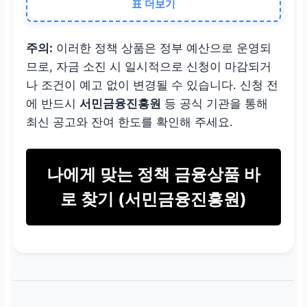
표 더보기
핵심 목적
주의:
이러한 정책 상품은 정부 예산으로 운영되
생계자금 마련 및 고금
므로, 자금 소진 시 일시적으로 신청이 마감되거
리 대출
대환
나 조건이 예고 없이 변경될 수 있습니다. 신청 전
에 반드시
서민금융진흥원
등 공식 기관을 통해
사금융 등
초고금리 대
최신 공고와 잔여 한도를 확인해 주세요.
출 대환
중심
나에게 맞는 정책 금융상품 바
취급 기관
로 찾기 (서민금융진흥원)
상호금융 (농협, 신협
등) 및 저축은행
특정 협약 금융기관 (서
민금융진흥원 연계)