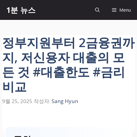
컨
1분 뉴스
Menu
텐
츠
로
건
정부지원부터 2금융권까
너
뛰
지, 저신용자 대출의 모
기
든 것 #대출한도 #금리
비교
9월 25, 2025
작성자:
Sang Hyun