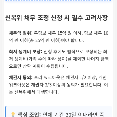
약정 이자율의 절반으로 인
하 (최대 10% 이내)
신복위 채무 조정 신청 시 필수 고려사항
이자 전액, 연체 이자 전액
감면
채무액 범위:
무담보 채무 15억 원 이하, 담보 채무 10
억 원 이하(총 25억 원 이하)여야 합니다.
주요 혜택 (원금)
최저 생계비 보장:
신청 후에도 법적으로 보장되는 최
저 생계비(가족 수에 따라 상이)를 제외한 나머지 금액
원금 감면 없음
으로만 상환 계획이 수립됩니다.
사회 취약 계층 등에 한해
채권자 동의:
프리 워크아웃은 채권자 1/2 이상, 개인
일부 원금 감면 가능
워크아웃은 채권자 2/3 이상의 동의가 필요합니다. 이
는 신복위에서 대행합니다.
상환 기간
핵심 조언:
연체 기간 30일 이내라면 즉
최장 10년 이내 분할 상환