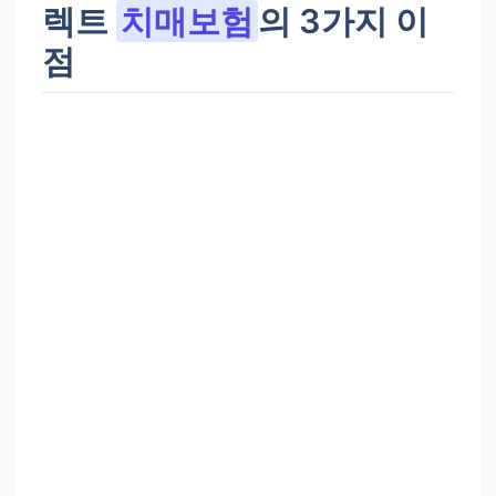
렉트
치매보험
의 3가지 이
점