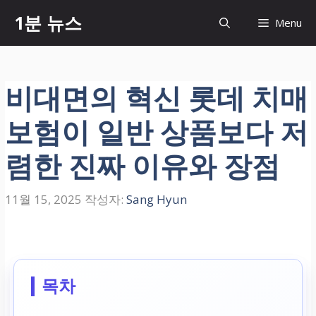
컨
1분 뉴스
Menu
텐
츠
로
건
비대면의 혁신 롯데 치매
너
뛰
보험이 일반 상품보다 저
기
렴한 진짜 이유와 장점
11월 15, 2025
작성자:
Sang Hyun
목차