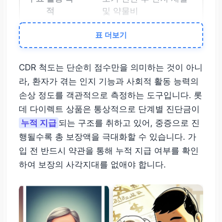
및 약물비
표 더보기
중등도 치매
CDR 2~3점
CDR 척도는 단순히 점수만을 의미하는 것이 아니
라, 환자가 겪는 인지 기능과 사회적 활동 능력의
전문 간병인 투입 및 간
손상 정도를 객관적으로 측정하는 도구입니다. 롯
병 환경 변화 준비금
데 다이렉트 상품은 통상적으로 단계별 진단금이
누적 지급
되는 구조를 취하고 있어, 중증으로 진
중증 치매
행될수록 총 보장액을 극대화할 수 있습니다. 가
CDR 4점 이상
입 전 반드시 약관을 통해 누적 지급 여부를 확인
하여 보장의 사각지대를 없애야 합니다.
요양 시설 입소 및 24시
간 전문 간병 비용