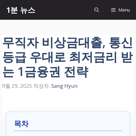
컨
1분 뉴스
Menu
텐
츠
로
건
무직자 비상금대출, 통신
너
뛰
등급 우대로 최저금리 받
기
는 1금융권 전략
9월 29, 2025
작성자:
Sang Hyun
목차