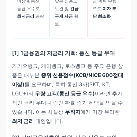
이상 & 통신
낮은 신용도
금 계획 수립
등급 우수로
보완 및
긴급
으로
이자 부
최저금리
공략
구제 자금
확
담 최소화
보
[1] 1금융권의 저금리 기회: 통신 등급 우대
카카오뱅크, 케이뱅크, 토스뱅크 등 주요 은행 상
품은 대부분
중위 신용점수(KCB/NICE 600점대
이상)
를 요구하며, 특히 통신 3사(SKT, KT,
LGU+)의
우량 고객(통신 등급 우수)
이라면 추가
적인 금리 우대나 승인 확률 증가 혜택을 받을 수
있습니다. 이는 사실상
무직자
에게 가장 유리한
최저 금리
대안입니다.