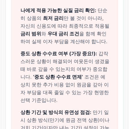
중금리 (연 6%~10%대)
나에게 적용 가능한 실질 금리 확인:
단순
히 상품의
최저 금리
만 볼 것이 아니라,
저금리
(연 3%~10%대)
자신의 신용도에 따라 최종적으로 적용될
금리 범위
와
우대 금리 조건
을 함께 확인
심사 속도
하여 실제 이자 부담을 계산해야 합니다.
중도 상환 수수료 여부 (가장 중요!):
갑작
매우 빠름 (당일 실행 가
스러운 상황이 해결되어 여윳돈이 생겼을
능)
때 바로 갚을 수 있는지의 여부가 중요합
니다.
‘중도 상환 수수료 면제’
조건은 예
다소 느림 (상담/심사
상치 못한 추가 비용 없이 원금을 갚아 이
기간 필요)
자 부담을 대폭 줄일 수 있는 가장 현명한
선택 기준입니다.
상환 기간 및 방식의 유연성 점검:
만기 일
시 상환 방식(만기에 원금 전액 상환)이나
거치 기간(이자만 내는 기간) 설정이 가능