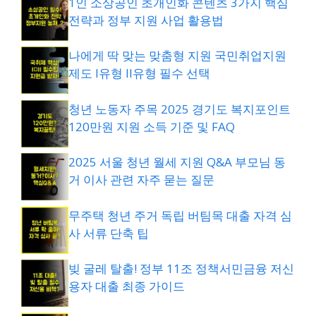
바탕으로 자동 심사되는
1금융권 비상금
1인 소상공인 초개인화 콘텐츠 3가지 핵심
품을
신중하게 선택
하는 것이 더 유리합
전략과 정부 지원 사업 활용법
대출
을 우선적으로 알아보시는 것이 가
니다.
장 빠릅니다.
나에게 딱 맞는 맞춤형 지원 국민취업지원
제도 I유형 II유형 필수 선택
청년 노동자 주목 2025 경기도 복지포인트
120만원 지원 소득 기준 및 FAQ
2025 서울 청년 월세 지원 Q&A 부모님 동
거 이사 관련 자주 묻는 질문
무주택 청년 주거 독립 버팀목 대출 자격 심
사 서류 단축 팁
빚 굴레 탈출! 정부 11조 정책서민금융 저신
용자 대출 최종 가이드