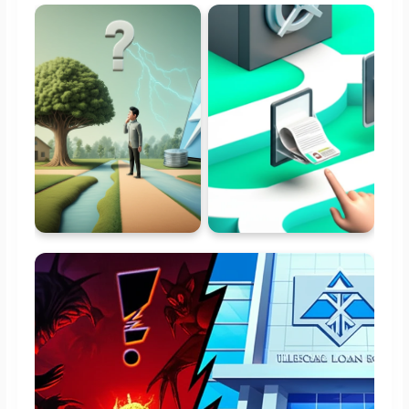
500만원 ~ 1,200만원
(희망 사다리, 햇살론 유
스 등 상품별 상이)
300만원 ~ 500만원
내
외 (통신 등 비금융 정보
활용)
금리 수준
저금리 (3% ~ 6%대)
, 정
책 자금 특성상 이자 부
담이 낮음
중금리 (6% ~ 12%대),
개인 신용도 및 은행 정