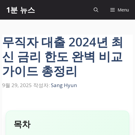
컨
1분 뉴스
Menu
텐
츠
로
건
무직자 대출 2024년 최
너
뛰
신 금리 한도 완벽 비교
기
가이드 총정리
9월 29, 2025
작성자:
Sang Hyun
목차