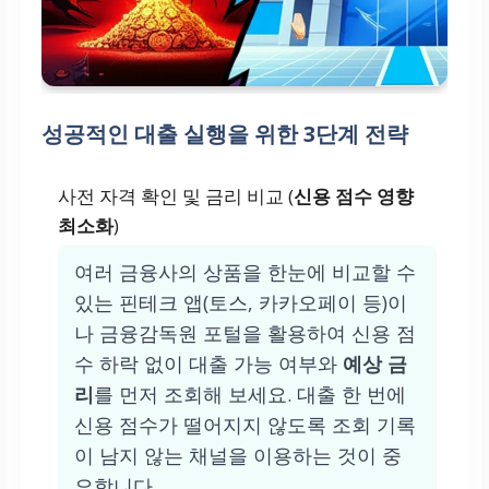
책에 따라 폭 넓음
특징
성공적인 대출 실행을 위한 3단계 전략
길고 안정적인 상환 기
간
과 거치 기간 제공, 금
사전 자격 확인 및 금리 비교 (
신용 점수 영향
융 취약 계층 지원이 목
최소화
)
적입니다.
여러 금융사의 상품을 한눈에 비교할 수
신속한 심사 및 실행(10
있는 핀테크 앱(토스, 카카오페이 등)이
분 이내)
, 복잡한 서류 없
나 금융감독원 포털을 활용하여 신용 점
이 모바일 앱으로 간편
수 하락 없이 대출 가능 여부와
예상 금
신청 가능합니다.
리
를 먼저 조회해 보세요. 대출 한 번에
신용 점수가 떨어지지 않도록 조회 기록
이 남지 않는 채널을 이용하는 것이 중
요합니다.