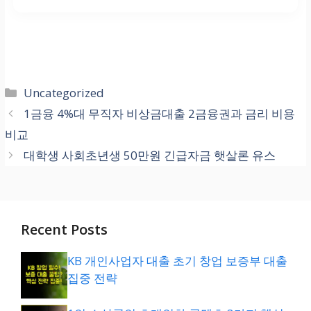
대출 상품의 종류와 금융사의 심사 시스
를 심사에 반영합니다. 통신사 대출(소액
점수만을 보는 것이 아니라, 아래와 같은
템에 따라 소요 시간이 천차만별입니다.
마이너스)을 이용 중이라면, 다른 비상금
총체적인 신용 정보
를 심사합니다.
크게
‘비대면 자동 심사형’
과
‘서류 제출
대출을 신청할 때 다음과 같은 불이익이
심사형’
으로 구분할 수 있습니다.
발생할 수 있습니다.
NICE 850점 이상
등급 유지 여부
카
Uncategorized
중복 대출 시 고려사항
최근 1년 내 단기/장기
연체 이력
유무
즉시 승인형 (30분 ~ 당일)
: 1금융권의
테
1금융 4%대 무직자 비상금대출 2금융권과 금리 비용
모바일 비상금 대출 등
자동 심사 시스템
고
카드 사용 금액 및 부채 수준(DSR)
비교
대출 한도 대폭 축소
: 이미 소액 대출이
이 적용된 상품이 여기에 해당합니다. 서
리
대학생 사회초년생 50만원 긴급자금 햇살론 유스
실행되었기 때문입니다.
류가 필요 없어 매우 빠릅니다.
신용도가 곧 대출의 한도와 금리를 결정
금리 상승 위험
: 다중 대출자로 분류되어
시간 소요형 (2일 ~ 1주일)
: 햇살론 유스
하는
가장 결정적인 요소
이므로, 평소 신
리스크가 증가합니다.
같은
정부 지원 상품
이나, 2금융권의 중
용 관리가 최우선입니다.
금리 대출은 인력에 의한 서류 확인 절차
Recent Posts
최근 다중 신청 기록
: 30일 내 2건 이상
가 필수적이라 시간이 소요됩니다.
의 조회 및 신청은 심사에 부정적입니다.
KB 개인사업자 대출 초기 창업 보증부 대출
집중 전략
급하게 자금이 필요한 경우, 신용 정보를
따라서 필요한 총액을 정한 후, 하나의 상