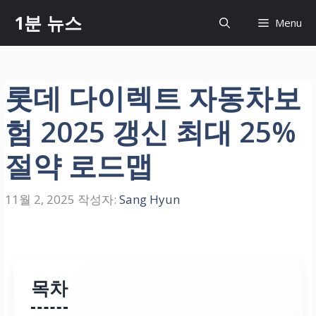
컨
1분 뉴스
Menu
텐
츠
로
건
롯데 다이렉트 자동차보
너
뛰
험 2025 갱신 최대 25%
기
절약 로드맵
11월 2, 2025
작성자:
Sang Hyun
목차