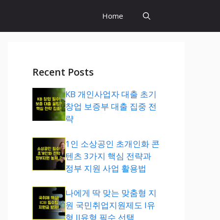
Home
Recent Posts
KB 개인사업자 대출 초기
창업 보증부 대출 집중 전
략
1인 소상공인 초개인화 콘
텐츠 3가지 핵심 전략과
정부 지원 사업 활용법
나에게 딱 맞는 맞춤형 지
원 국민취업지원제도 I유
형 II유형 필수 선택