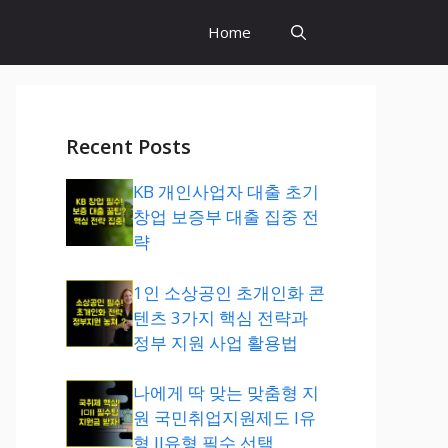
Home
Recent Posts
KB 개인사업자 대출 초기
창업 보증부 대출 집중 전
략
1인 소상공인 초개인화 콘
텐츠 3가지 핵심 전략과
정부 지원 사업 활용법
나에게 딱 맞는 맞춤형 지
원 국민취업지원제도 I유
형 II유형 필수 선택