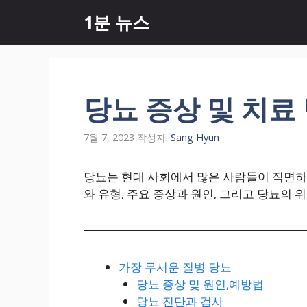
컨
1분 뉴스
텐
츠
로
건
너
당뇨 증상 및 치료
뛰
기
7월 7, 2023
작성자:
Sang Hyun
당뇨는 현대 사회에서 많은 사람들이 직면하는
와 유형, 주요 증상과 원인, 그리고 당뇨의
가장 무서운 질병 당뇨
당뇨 증상 및 원인,예방법
당뇨 진단과 검사