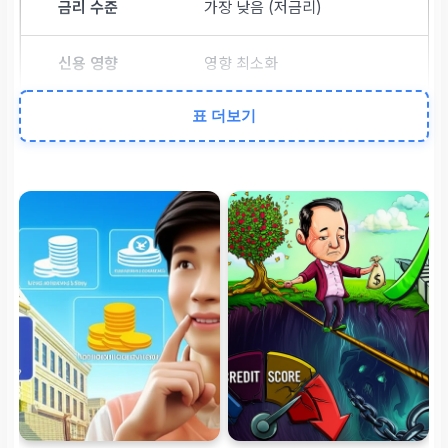
가장 낮음 (저금리)
영향 최소화
표 더보기
높은 기준 (어려움)
제2금융권 (저축은행 등)
중간 (고금리 시작)
다소 부정적
낮은 기준 (쉬움)