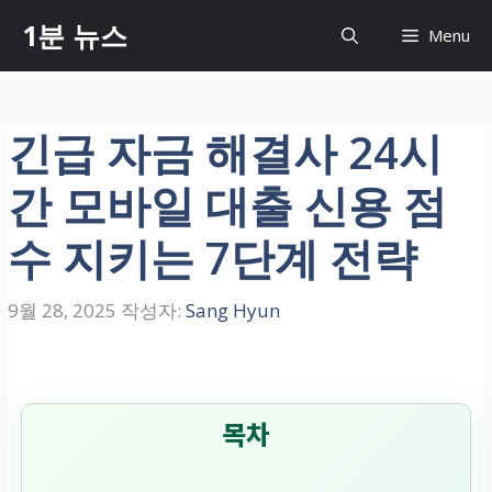
컨
1분 뉴스
Menu
텐
츠
로
건
긴급 자금 해결사 24시
너
뛰
간 모바일 대출 신용 점
기
수 지키는 7단계 전략
9월 28, 2025
작성자:
Sang Hyun
목차