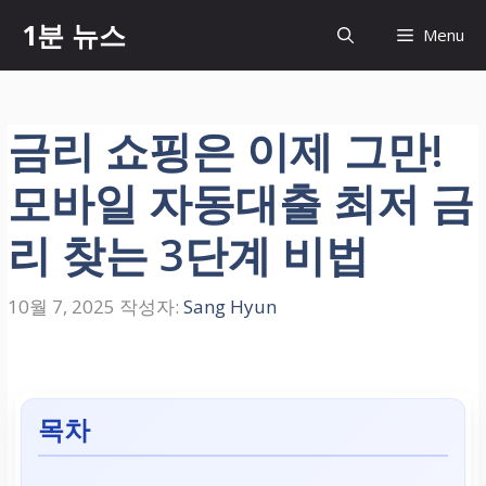
컨
1분 뉴스
Menu
텐
츠
로
건
금리 쇼핑은 이제 그만!
너
뛰
모바일 자동대출 최저 금
기
리 찾는 3단계 비법
10월 7, 2025
작성자:
Sang Hyun
목차