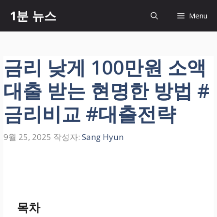
컨
1분 뉴스
Menu
텐
츠
로
건
금리 낮게 100만원 소액
너
뛰
대출 받는 현명한 방법 #
기
금리비교 #대출전략
9월 25, 2025
작성자:
Sang Hyun
목차