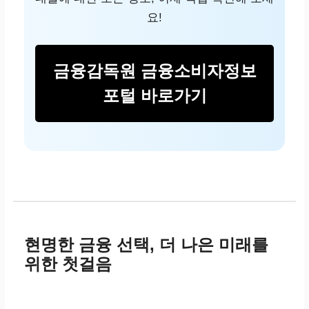
하고, 총 이자액이 많
요!
음
금융감독원 금융소비자정보
원리금균등분할상환
포털 바로가기
매달 원금과 이자를
동일하게 나눠서 상
환
계획적인 상환이 가
능하고, 총 이자 부담
이 적음
현명한 금융 선택, 더 나은 미래를
위한 첫걸음
초기 상환액 부담이
크고, 상환 계획 변경