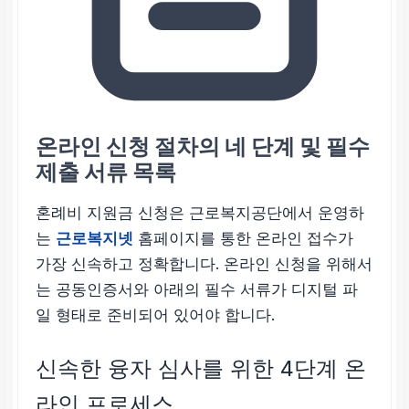
* 월 상환 원금은 원금
1,250만 원을 48개월로
균등 분할한 금액입니
다. 이자는 원금 잔액에
따라 매월 자동으로 감
온라인 신청 절차의 네 단계 및 필수
소하므로, 상환 후기로
제출 서류 목록
갈수록 총 납부액이 줄
어듭니다.
혼례비 지원금 신청은 근로복지공단에서 운영하
는
근로복지넷
홈페이지를 통한 온라인 접수가
가장 신속하고 정확합니다. 온라인 신청을 위해서
는 공동인증서와 아래의 필수 서류가 디지털 파
일 형태로 준비되어 있어야 합니다.
신속한 융자 심사를 위한 4단계 온
라인 프로세스