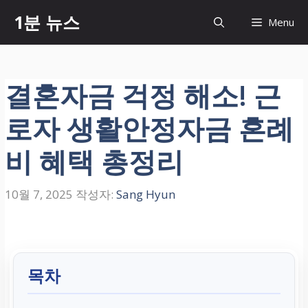
컨
1분 뉴스
Menu
텐
츠
로
건
결혼자금 걱정 해소! 근
너
뛰
로자 생활안정자금 혼례
기
비 혜택 총정리
10월 7, 2025
작성자:
Sang Hyun
목차